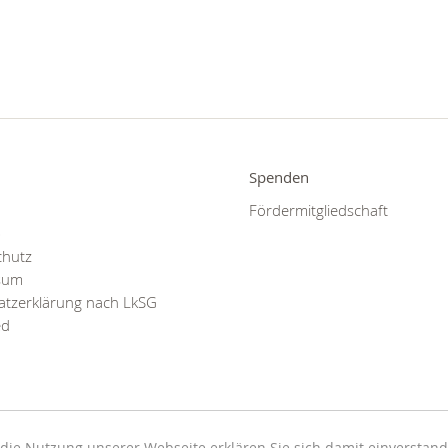
Spenden
Fördermitgliedschaft
p
chutz
sum
tzerklärung nach LkSG
ed