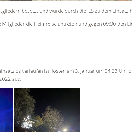
liedern besetzt und wurde durch die ILS zu dem Einsatz 
 Mitglieder die Heimreise antreten und gegen 09:30 den E
insatzlos verlaufen ist, lösten am 3. Januar um 04:23 Uhr d
 2022 aus.