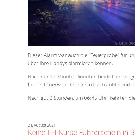
Dieser Alarm war auch die "Feuerprobe" für un
über ihre Handys alarmieren können.
Nach nur 11 Minuten konnten beide Fahrzeuge m
für die Feuerwehr bei einem Dachstuhlbrand i
Nach gut 2 Stunden, um 06:45 Uhr, kehrten die
24. August 2021
Keine EH-Kurse Führerschein in 