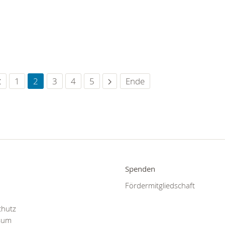
1
2
3
4
5
Ende
Spenden
Fördermitgliedschaft
p
chutz
sum