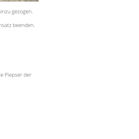
hinzu gezogen.
insatz beenden.
ie Piepser der